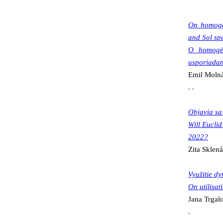
On homogen
and Sol sp
O homogén
usporiadaní
Emil Molnár, Je
. .
Objavia sa
Will Euclid
2022?
Zita Sklenárikov
Využitie d
On utilisa
Jana Trgalová . 
.