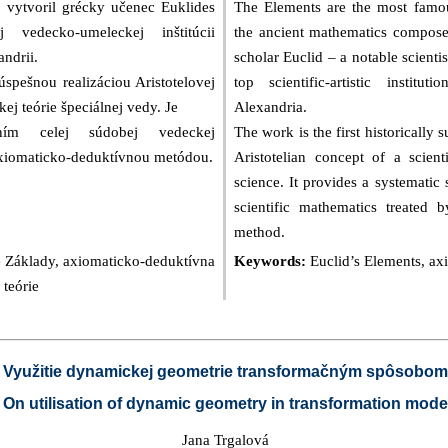
. vytvoril grécky učenec Euklides
The Elements are the most famou
 vedecko-umeleckej inštitúcii
the ancient mathematics compos
ndrii.
scholar Euclid – a notable scientis
úspešnou realizáciou Aristotelovej
top scientific-artistic instit
j teórie špeciálnej vedy. Je
Alexandria.
ením celej súdobej vedeckej
The work is the first historically 
xiomaticko-deduktívnou metódou.
Aristotelian concept of a scient
science. It provides a systematic
scientific mathematics treated 
method.
e Základy, axiomaticko-deduktívna
Keywords:
Euclid’s Elements, ax
teórie
Využitie dynamickej geometrie transformačným spôsobom
On utilisation of dynamic geometry in transformation mode
Jana Trgalová