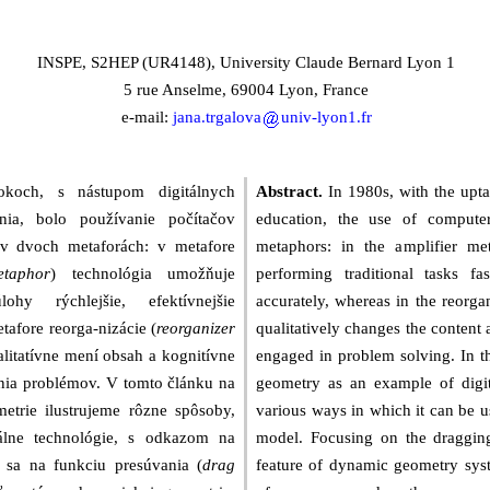
INSPE, S2HEP (UR4148), University Claude Bernard Lyon 1
5 rue Anselme, 69004 Lyon, France
e-mail:
jana.trgalova
univ-lyon1.fr
och, s nástupom digitálnych
Abstract.
In 1980s, with the upta
nia, bolo používanie počítačov
education, the use of compute
 v dvoch metaforách: v metafore
metaphors: in the amplifier me
etaphor
) technológia umožňuje
performing traditional tasks fa
ohy rýchlejšie, efektívnejšie
accurately, whereas in the reorg
etafore reorga-nizácie (
reorganizer
qualitatively changes the content 
alitatívne mení obsah a kognitívne
engaged in problem solving. In t
enia problémov. V tomto článku na
geometry as an example of digita
etrie ilustrujeme rôzne spôsoby,
various ways in which it can be 
álne technológie, s odkazom na
model. Focusing on the dragging 
sa na funkciu presúvania (
drag
feature of dynamic geometry syst