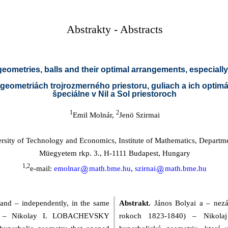
Abstrakty - Abstracts
metries, balls and their optimal arrangements, especially 
ometriách trojrozmerného priestoru, guliach a ich optim
špeciálne v Nil a Sol priestoroch
1
2
Emil Molnár,
Jenö Szirmai
rsity of Technology and Economics, Institute of Mathematics, Departm
Müegyetem rkp. 3., H-1111 Budapest, Hungary
1,2
e-mail:
emolnar
math.bme.hu
,
szi
rnai
math.bme.hu
nd – independently, in the same
Abstrakt.
János Bolyai a – nezá
0) – Nikolay I. LOBACHEVSKY
rokoch 1823-1840) – Nikolaj 