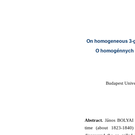
On homogeneous 3-geo
O homogénnych ge
Budapest Unive
Abstract.
János BOLYAI a
time (about 1823-184