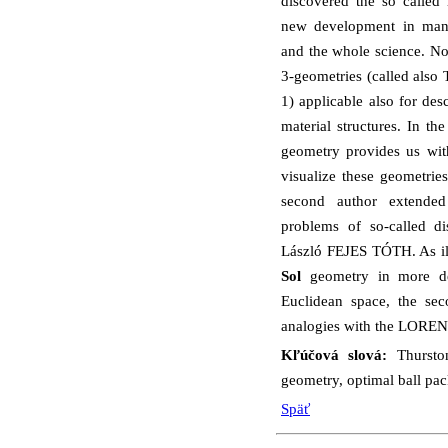
discovered the so called
new development in many
and the whole science. 
3-geometries (called als
1) applicable also for de
material structures. In th
geometry provides us wit
visualize these geometries,
second author extended
problems of so-called di
László FEJES TÓTH. As il
Sol
geometry in more det
Euclidean space, the se
analogies with the LOR
Kľúčová slová:
Thursto
geometry, optimal ball pa
Späť