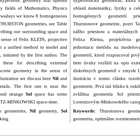
 hyperbolic geometry that opened
hyperbolickú geometriu, ktorá
 fields of Mathematics, Physics
oblastí matematiky, fyziky a c
Nowadays we know 8 homogeneous
homogénnych geometrií pri
o THURSTON geometries, see Table
Thurstonove geometrie, pozri Ta
scribing our surrounding space and
nášho priestoru a materiálnych 
e sense of Felix KLEIN, projective
Felixa Kleina, projektívna 
h a unified method to model and
jednotiacu metódu na modelovan
 initiated by the first author. The
geometrií, ktorú rozpracoval prv
 these for describing extremal
tieto úvahy rozšíril na opis ex
screte geometry in the sense of
diskrétnych geometrií v zmysle 
lustration we discuss here
Nil
and
ilustráciu v tomto clánku rozo
ails. The first one is near the
geometrie. Prvá má blízko k eukl
cond strange
Sol
space has some
zvláštna geometria Sol pries
ENTZ-MINKOWSKI space-time.
Lorentzovým-Minkowského casop
n geometries,
Nil
geometry,
Sol
Keywords:
Thurstonova geome
cking
geometria, optimálne rozmiestnen