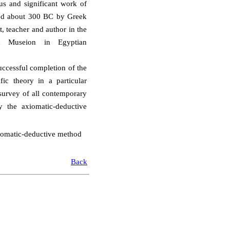
s and significant work of
ed about 300 BC by Greek
t, teacher and author in the
ution Museion in Egyptian
successful completion of the
ific theory in a particular
 survey of all contemporary
by the axiomatic-deductive
iomatic-deductive method
Back