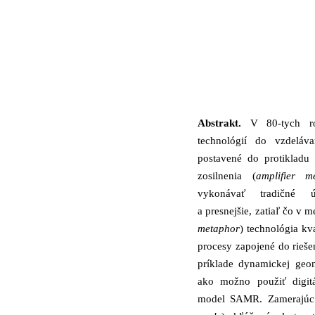
Abstrakt.
V 80-tych rok
technológií do vzdeláva
postavené do protikladu
zosilnenia (
amplifier m
vykonávať tradičné úl
a presnejšie, zatiaľ čo v m
metaphor
) technológia kv
procesy zapojené do rieš
príklade dynamickej geom
ako možno použiť digit
model SAMR. Zamerajúc 