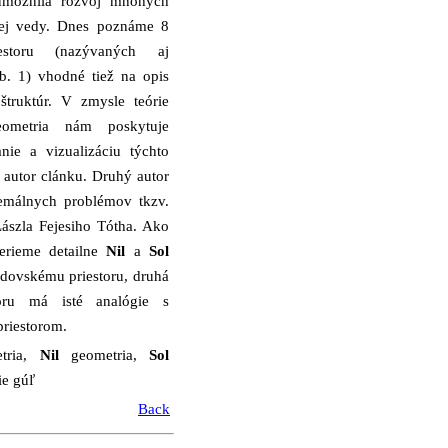
 umožnila rozvoj mnohých
elej vedy. Dnes poznáme 8
estoru (nazývaných aj
b. 1) vhodné tiež na opis
štruktúr. V zmysle teórie
geometria nám poskytuje
ie a vizualizáciu týchto
ý autor clánku. Druhý autor
tremálnych problémov tkzv.
Lászla Fejesiho Tótha. Ako
berieme detailne
Nil
a
Sol
idovskému priestoru, druhá
toru má isté analógie s
riestorom.
tria,
Nil
geometria,
Sol
ie gúľ
Back