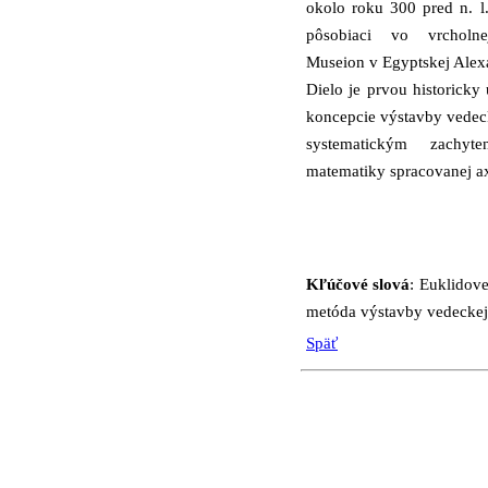
okolo roku 300 pred n. l
pôsobiaci vo vrcholnej
Museion v Egyptskej Alexa
Dielo je prvou historicky 
koncepcie výstavby vedecke
systematickým zachyt
matematiky spracovanej a
Kľúčové slová
: Euklidov
metóda výstavby vedeckej 
Späť