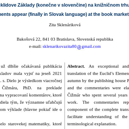
uklidove Základy (konečne v slovenčine) na knižničnom trh
ments appear (finally in Slovak language) at the book market
Zita Sklenáriková
Bakošová 22, 841 03 Bratislava, Slovenská republika
e-mail:
sklenarikovazita80
gmail.com
ž dlhšie očakávaná publikácia
Abstract.
An exceptional and
kladov mala vyjsť na jeseň 2021
translation of the Euclid’s Elemen
. s. Dielo je výsledkom viacročnej
autumn by the publishing house Per
 Čižmára, PhD. na preklade
and the commentaries were ela
j na vypracovaní komentárov, ktoré
Čižmár who spent several years 
 diela tým, že významne uľahčujú
work. The commentaries repr
om výklade (hlavne pokiaľ ide o
component of the complete transl
facilitate understanding of the
elo starovekej matematiky, ktoré
terminological explanation.