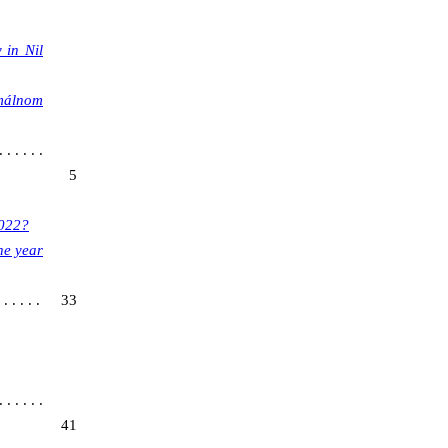
 in Nil
málnom
 . . . . .
5
2022?
he year
 . . . . .
33
. . . . . .
41