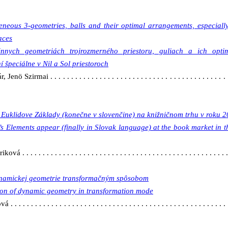
eous 3-geometries, balls and their optimal arrangements, especially
aces
nych geometriách trojrozmerného priestoru, guliach a ich opti
 špeciálne v Nil a Sol priestoroch
nö Szirmai . . . . . . . . . . . . . . . . . . . . . . . . . . . . . . . . . . . . . . . . . . . .
 Euklidove Základy (konečne v slovenčine) na knižničnom trhu v roku 
’s Elements appear (finally in Slovak language) at the book market in t
á . . . . . . . . . . . . . . . . . . . . . . . . . . . . . . . . . . . . . . . . . . . . . . . . . . .
ynamickej geometrie transformačným spôsobom
tion of dynamic geometry in transformation mode
. . . . . . . . . . . . . . . . . . . . . . . . . . . . . . . . . . . . . . . . . . . . . . . . . . . . 