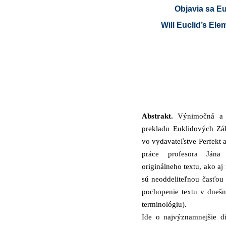
Objavia sa E
Will Euclid’s Ele
Abstrakt.
Výnimočná a u
prekladu Euklidových Zá
vo vydavateľstve Perfekt a
práce profesora Jána
originálneho textu, ako a
sú neoddeliteľnou časťou
pochopenie textu v dnešn
terminológiu).
Ide o najvýznamnejšie di