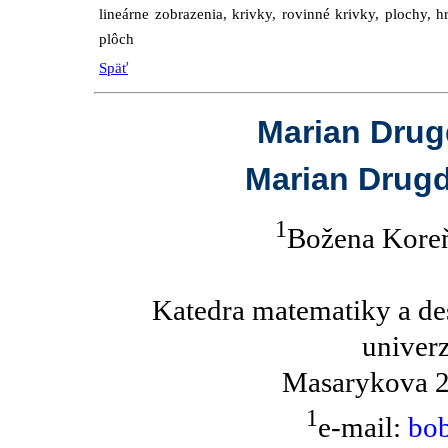
lineárne zobrazenia, krivky, rovinné krivky, plochy, h
plôch
Späť
Marian Drugd
Marian Drugd
1
Božena Kore
Katedra matematiky a des
univerz
Masarykova 2
1
e-mail:
bob