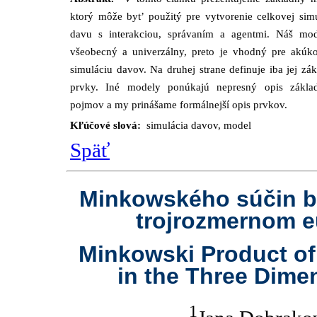
ktorý môže byt’ použitý pre vytvorenie celkovej sim
davu s interakciou, správaním a agentmi. Náš mod
všeobecný a univerzálny, preto je vhodný pre akúko
simuláciu davov. Na druhej strane definuje iba jej zá
prvky. Iné modely ponúkajú nepresný opis zákla
pojmov a my prinášame formálnejší opis prvkov.
Kľúčové slová:
simulácia davov, model
Späť
Minkowského súčin bo
trojrozmernom e
Minkowski Product of
in the Three Dime
1