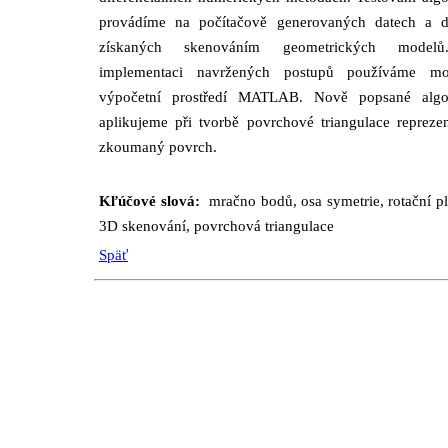
provádíme na počítačově generovaných datech a d
získaných skenováním geometrických model
implementaci navržených postupů používáme mo
výpočetní prostředí MATLAB. Nově popsané algo
aplikujeme při tvorbě povrchové triangulace reprezen
zkoumaný povrch.
Kľúčové slová:
mračno bodů, osa symetrie, rotační p
3D skenování, povrchová triangulace
Späť