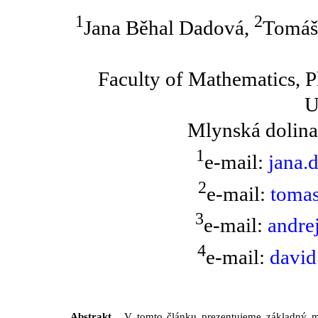
1
2
Jana Běhal Dadová,
Tomáš
Faculty of Mathematics, P
U
Mlynská dolina
1
e-mail:
jana.
2
e-mail:
toma
3
e-mail:
andre
4
e-mail:
david
Abstrakt.
V tomto článku prezentujeme základný m