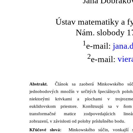
Jana Dobrako
Ústav matematiky a fy
Nám. slobody 17
1
e-mail:
jana
.
2
e-mail:
vier
Abstrakt.
Článok sa zaoberá Minkowského sú
jednobodových množín v určitých špeciálnych poloh
niektorými krivkami a plochami v trojrozm
euklidovskom priestore. Konštruujú sa v ňom
transformačné matice zodpovedajúcich lineá
zobrazení, v závislosti od polohy príslušného bodu.
Kľúčové slová:
Minkowského súčin, vonkajší s