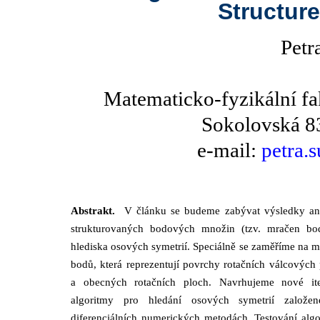
Structur
Petr
Matematicko-fyzikální fa
Sokolovská 83
e-mail:
petra.
Abstrakt.
V článku se budeme zabývat výsledky an
strukturovaných bodových množin (tzv. mračen bo
hlediska osových symetrií. Speciálně se zaměříme na 
bodů, která reprezentují povrchy rotačních válcových
a obecných rotačních ploch. Navrhujeme nové ite
algoritmy pro hledání osových symetrií založe
diferenciálních numerických metodách. Testování alg