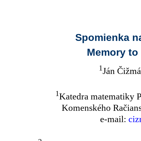
Spomienka na
Memory to 
1
Ján Čižmá
1
Katedra matematiky P
Komenského Račiansk
e-mail:
ciz