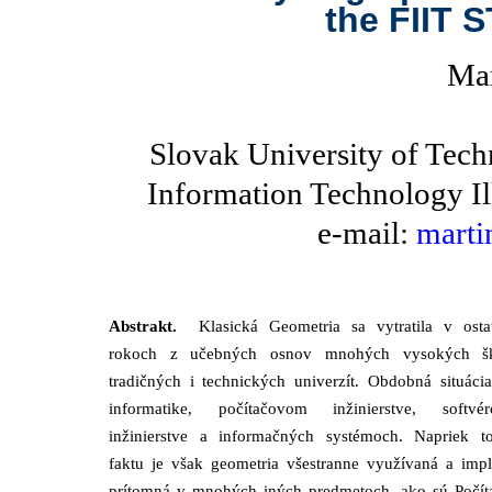
the FIIT S
Mar
Slovak University of Tech
Information Technology Il
e-mail:
marti
Abstrakt.
Klasická Geometria sa vytratila v osta
rokoch z učebných osnov mnohých vysokých š
tradičných i technických univerzít. Obdobná situáci
informatike, počítačovom inžinierstve, softvé
inžinierstve a informačných systémoch. Napriek t
faktu je však geometria všestranne využívaná a impl
prítomná v mnohých iných predmetoch, ako sú Počít