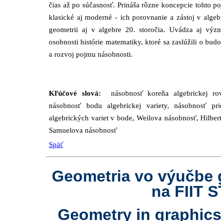
čias až po súčasnosť. Prináša rôzne koncepcie tohto p
klasické aj moderné - ich porovnanie a zástoj v algeb
geometrii aj v algebre 20. storočia. Uvádza aj výz
osobnosti histórie matematiky, ktoré sa zaslúžili o bud
a rozvoj pojmu násobnosti.
Kľúčové slová:
násobnosť koreňa algebrickej rov
násobnosť bodu algebrickej variety, násobnosť pri
algebrických variet v bode, Weilova násobnosť, Hilber
Samuelova násobnosť
Späť
Geometria vo výučbe g
na FIIT S
Geometry in graphics