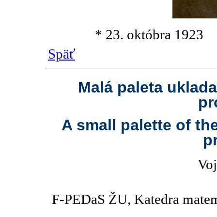
* 23. októbra 
Späť
Malá paleta uklad
pr
A small palette of t
p
Voj
F-PEDaS ŽU, Katedra matema