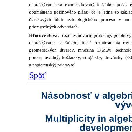
neprekrývania sa rozmiestňovaných šablón počas t
optimálneho polohového plánu, čo je jedna zo zákla
čiastkových úloh technologického procesu v mn
priemyselných odvetviach.
Kľúčové slová:
rozmiestňovacie problémy, polohový 
neprekrývanie sa šablón, husté rozmiestnenia rovi
geometrických útvarov, množina
D
(
M
,
N
), technolo
proces, textilný, kožiarsky, strojársky, drevársky (sk
a papierenský) priemysel
Späť
Násobnosť v algebri
výv
Multiplicity in alge
developmen