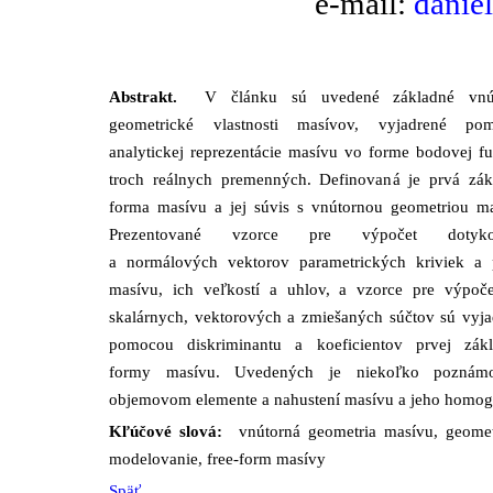
e-mail:
danie
Abstrakt.
V článku sú uvedené základné vnú
geometrické vlastnosti masívov, vyjadrené po
analytickej reprezentácie masívu vo forme bodovej f
troch reálnych premenných. Definovaná je prvá zák
forma masívu a jej súvis s vnútornou geometriou ma
Prezentované vzorce pre výpočet dotyko
a normálových vektorov parametrických kriviek a 
masívu, ich veľkostí a uhlov, a vzorce pre výpoče
skalárnych, vektorových a zmiešaných súčtov sú vyja
pomocou diskriminantu a koeficientov prvej zákl
formy masívu. Uvedených je niekoľko pozná
objemovom elemente a nahustení masívu a jeho homoge
Kľúčové slová:
vnútorná geometria masívu, geomet
modelovanie, free-form masívy
Späť