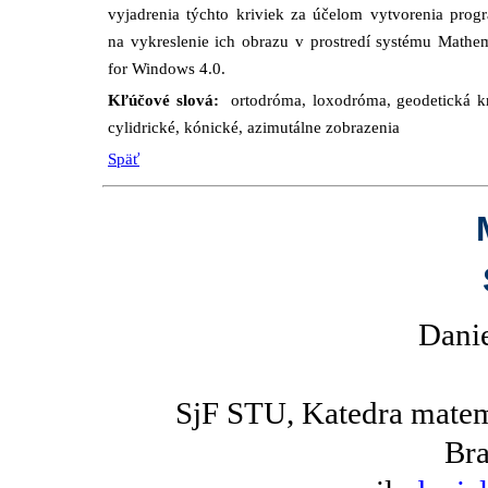
vyjadrenia týchto kriviek za účelom vytvorenia prog
na vykreslenie ich obrazu v prostredí systému Mathe
for Windows 4.0.
Kľúčové slová:
ortodróma, loxodróma, geodetická k
cylidrické, kónické, azimutálne zobrazenia
Späť
Danie
SjF STU, Katedra matem
Bra